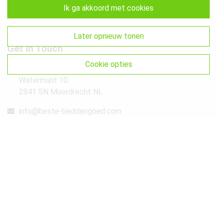
ik ga akkoord met cookies
Retourneren & Ruilen
Sitemap
later opnieuw tonen
Get In Touch
cookie opties
Beste-Beddengoed.com
Watermunt 10
2841 SN Moordrecht NL
info@beste-beddengoed.com
085-7609235