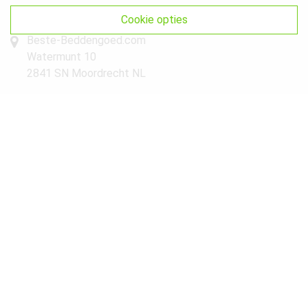
Get In Touch
cookie opties
Beste-Beddengoed.com
Watermunt 10
2841 SN Moordrecht NL
info@beste-beddengoed.com
085-7609235