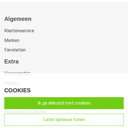
Algemeen
Klantenservice
Merken
Favorieten
Extra
Voorwaarden
Privacy
COOKIES
Cookies
Klachten
ik ga akkoord met cookies
Retourneren & Ruilen
later opnieuw tonen
Sitemap