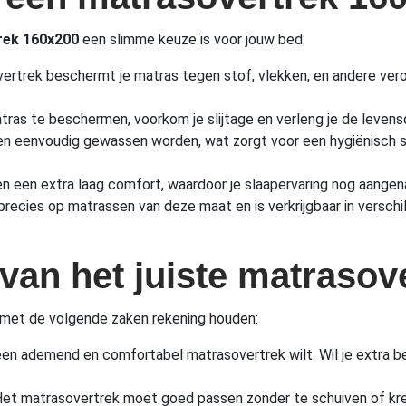
rek 160x200
een slimme keuze is voor jouw bed:
vertrek beschermt je matras tegen stof, vlekken, en andere vero
atras te beschermen, voorkom je slijtage en verleng je de levens
n eenvoudig gewassen worden, wat zorgt voor een hygiënisch sl
 een extra laag comfort, waardoor je slaapervaring nog aange
ecies op matrassen van deze maat en is verkrijgbaar in verschill
 van het juiste matraso
 met de volgende zaken rekening houden:
je een ademend en comfortabel matrasovertrek wilt. Wil je extra
t. Het matrasovertrek moet goed passen zonder te schuiven of k