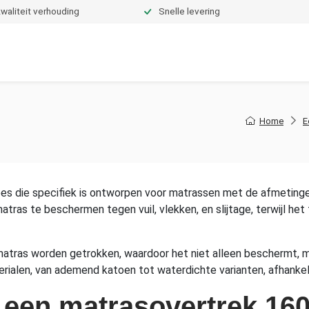
waliteit verhouding
Snelle levering
Dekbedden
Hoeslakens
Topper hoeslakens
Moltons
Home
E
s die specifiek is ontworpen voor matrassen met de afmeting
ras te beschermen tegen vuil, vlekken, en slijtage, terwijl het 
e matras worden getrokken, waardoor het niet alleen beschermt, m
terialen, van ademend katoen tot waterdichte varianten, afhankel
 een matrasovertrek 16