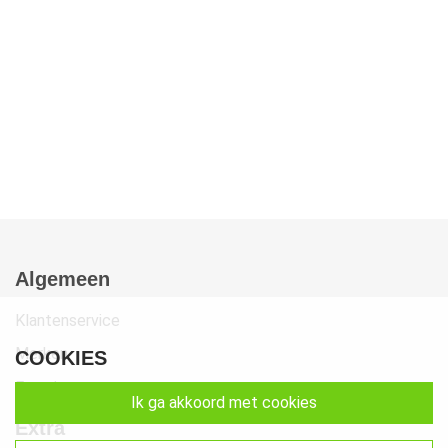
Algemeen
Klantenservice
Merken
COOKIES
Favorieten
ik ga akkoord met cookies
Extra