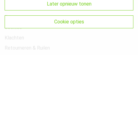
later opnieuw tonen
Voorwaarden
Privacy
cookie opties
Cookies
Klachten
Retourneren & Ruilen
Sitemap
Get In Touch
Beste-Beddengoed.com
Watermunt 10
2841 SN Moordrecht NL
info@beste-beddengoed.com
085-7609235