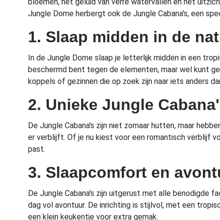
bloemen, het geluid van verre watervallen en het uitzich
Jungle Dome herbergt ook de Jungle Cabana's, een spec
1. Slaap midden in de na
In de Jungle Dome slaap je letterlijk midden in een tro
beschermd bent tegen de elementen, maar wel kunt geni
koppels of gezinnen die op zoek zijn naar iets anders d
2. Unieke Jungle Cabana
De Jungle Cabana's zijn niet zomaar hutten, maar hebben
er verblijft. Of je nu kiest voor een romantisch verblijf
past.
3. Slaapcomfort en avon
De Jungle Cabana's zijn uitgerust met alle benodigde fa
dag vol avontuur. De inrichting is stijlvol, met een tro
een klein keukentje voor extra gemak.