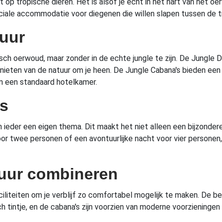
t op tropische dieren. Het is alsof je echt in het hart van het o
iale accommodatie voor diegenen die willen slapen tussen de tr
tuur
pisch oerwoud, maar zonder in de echte jungle te zijn. De Jungle 
eten van de natuur om je heen. De Jungle Cabana's bieden een 
an een standaard hotelkamer.
's
 ieder een eigen thema. Dit maakt het niet alleen een bijzonder
 voor twee personen of een avontuurlijke nacht voor vier personen,
tuur combineren
ciliteiten om je verblijf zo comfortabel mogelijk te maken. De 
pisch tintje, en de cabana's zijn voorzien van moderne voorzienin