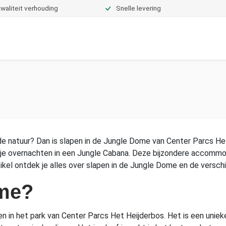
waliteit verhouding
Snelle levering
Dekbedden
Hoeslakens
Topper hoeslakens
Moltons
de natuur? Dan is slapen in de Jungle Dome van Center Parcs Het 
e overnachten in een Jungle Cabana. Deze bijzondere accommodat
ikel ontdek je alles over slapen in de Jungle Dome en de versch
ome?
n in het park van Center Parcs Het Heijderbos. Het is een uniek