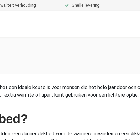
waliteit verhouding
Snelle levering
Dekbedden
Hoeslakens
Topper hoeslakens
Moltons
r het een ideale keuze is voor mensen die het hele jaar door ee
r extra warmte of apart kunt gebruiken voor een lichtere optie.
kbed?
bedden: een dunner dekbed voor de warmere maanden en een dik