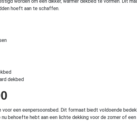
estigd worden om een dikker, warmer dekbed te vormen. Dit ma
dden hoeft aan te schaffen.
ssen
ekbed
aard dekbed
00
e voor een eenpersoonsbed. Dit formaat biedt voldoende bedek
 je nu behoefte hebt aan een lichte dekking voor de zomer of ee