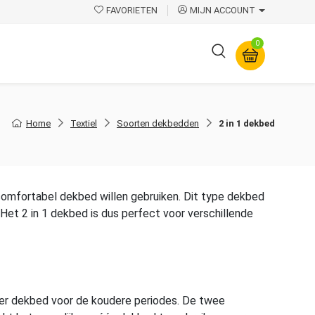
FAVORIETEN
MIJN ACCOUNT
0
Overige
Home
Textiel
Soorten dekbedden
2 in 1 dekbed
n comfortabel dekbed willen gebruiken. Dit type dekbed
 Het 2 in 1 dekbed is dus perfect voor verschillende
ker dekbed voor de koudere periodes. De twee