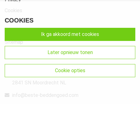
Cookies
COOKIES
Klachten
Retourneren & Ruilen
ik ga akkoord met cookies
Sitemap
later opnieuw tonen
Get In Touch
Beste-Beddengoed.com
cookie opties
Watermunt 10
2841 SN Moordrecht NL
info@beste-beddengoed.com
085-7609235