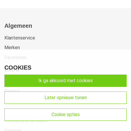
Algemeen
Klantenservice
Merken
Favorieten
COOKIES
Extra
ik ga akkoord met cookies
Voorwaarden
Privacy
later opnieuw tonen
Cookies
Klachten
cookie opties
Retourneren & Ruilen
Sitemap