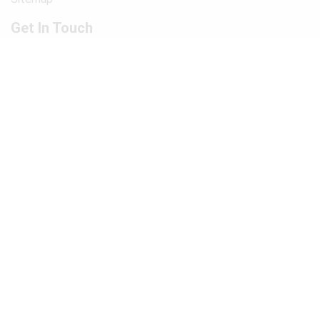
Get In Touch
Beste-Beddengoed.com
Watermunt 10
2841 SN Moordrecht NL
info@beste-beddengoed.com
085-7609235