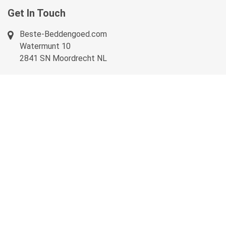
Get In Touch
Beste-Beddengoed.com
Watermunt 10
2841 SN Moordrecht NL
info@beste-beddengoed.com
085-7609235