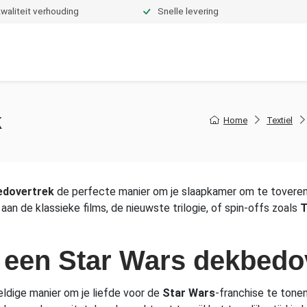
waliteit verhouding
Snelle levering
Dekbedden
Hoeslakens
Topper hoeslakens
Moltons
k
Home
Textiel
edovertrek
de perfecte manier om je slaapkamer om te toveren 
aan de klassieke films, de nieuwste trilogie, of spin-offs zoals
T
 een Star Wars dekbedo
eldige manier om je liefde voor de
Star Wars
-franchise te tone