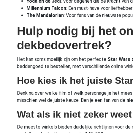
Yoda en de Jedi
: Voor degenen die de kracht van 
Millennium Falcon
: Een must-have voor liefhebber
The Mandalorian
: Voor fans van de nieuwste popul
Hulp nodig bij het o
dekbedovertrek?
Het kan soms moeilijk zijn om het perfecte
Star Wars 
beddengoed te bestellen, met verschillende online winke
Hoe kies ik het juiste St
Denk na over welke film of welk personage je het mees
misschien wel de juiste keuze. Ben je een fan van de
ni
Wat als ik niet zeker wee
De meeste winkels bieden duidelijke richtlijnen voor d