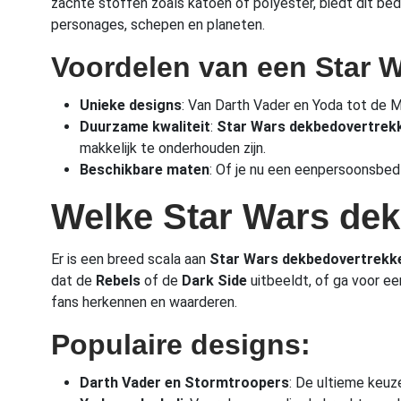
zachte stoffen zoals katoen of polyester, biedt dit bed
personages, schepen en planeten.
Voordelen van een Star 
Unieke designs
: Van Darth Vader en Yoda tot de M
Duurzame kwaliteit
:
Star Wars dekbedovertrek
makkelijk te onderhouden zijn.
Beschikbare maten
: Of je nu een eenpersoonsbed 
Welke Star Wars dek
Er is een breed scala aan
Star Wars dekbedovertrekk
dat de
Rebels
of de
Dark Side
uitbeeldt, of ga voor e
fans herkennen en waarderen.
Populaire designs:
Darth Vader en Stormtroopers
: De ultieme keuz