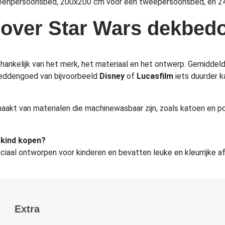
n eenpersoonsbed, 200x200 cm voor een tweepersoonsbed, en 24
 over Star Wars dekbed
fhankelijk van het merk, het materiaal en het ontwerp. Gemiddel
 beddengoed van bijvoorbeeld
Disney
of
Lucasfilm
iets duurder ka
aakt van materialen die machinewasbaar zijn, zoals katoen en po
 kind kopen?
eciaal ontworpen voor kinderen en bevatten leuke en kleurrijke 
Extra