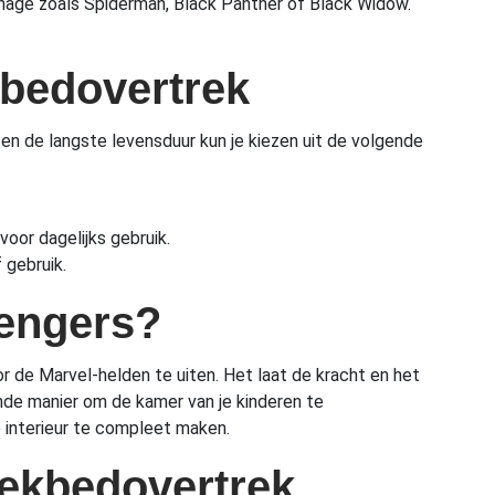
nage zoals Spiderman, Black Panther of Black Widow.
kbedovertrek
en de langste levensduur kun je kiezen uit de volgende
voor dagelijks gebruik.
 gebruik.
engers?
or de Marvel-helden te uiten. Het laat de kracht en het
nde manier om de kamer van je kinderen te
e interieur te compleet maken.
 dekbedovertrek