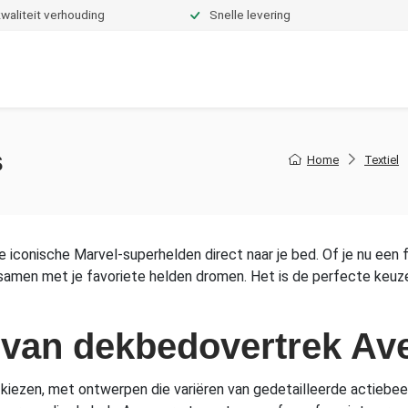
waliteit verhouding
Snelle levering
Dekbedden
Hoeslakens
Topper hoeslakens
Moltons
s
Home
Textiel
 iconische Marvel-superhelden direct naar je bed. Of je nu een f
 samen met je favoriete helden dromen. Het is de perfecte keuz
n van dekbedovertrek Av
 kiezen, met ontwerpen die variëren van gedetailleerde actiebeel