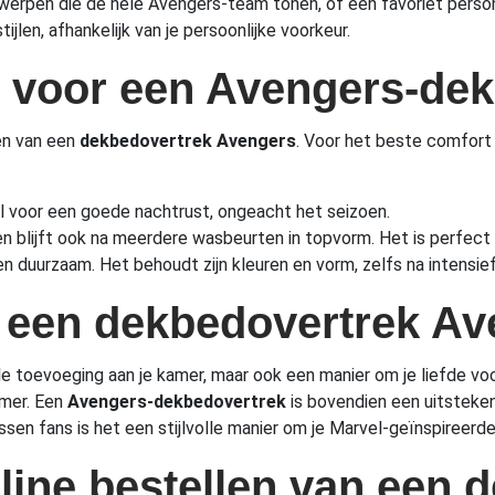
twerpen die de hele Avengers-team tonen, of een favoriet perso
ijlen, afhankelijk van je persoonlijke voorkeur.
n voor een Avengers-de
zen van een
dekbedovertrek Avengers
. Voor het beste comfort 
al voor een goede nachtrust, ongeacht het seizoen.
en blijft ook na meerdere wasbeurten in topvorm. Het is perfect 
en duurzaam. Het behoudt zijn kleuren en vorm, zelfs na intensief
 een dekbedovertrek Av
ele toevoeging aan je kamer, maar ook een manier om je liefde vo
amer. Een
Avengers-dekbedovertrek
is bovendien een uitsteke
sen fans is het een stijlvolle manier om je Marvel-geïnspireerd
nline bestellen van een