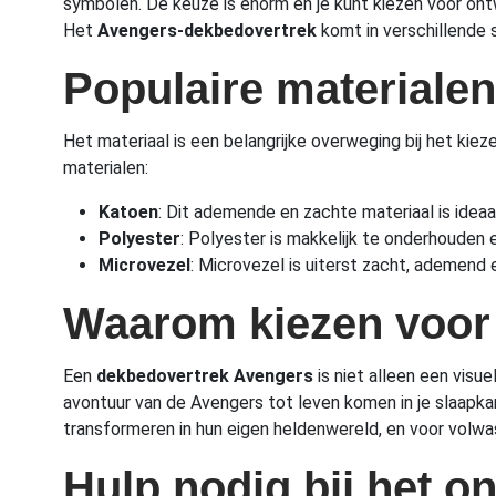
symbolen. De keuze is enorm en je kunt kiezen voor on
Het
Avengers-dekbedovertrek
komt in verschillende st
Populaire materiale
Het materiaal is een belangrijke overweging bij het kie
materialen:
Katoen
: Dit ademende en zachte materiaal is idea
Polyester
: Polyester is makkelijk te onderhouden 
Microvezel
: Microvezel is uiterst zacht, ademend 
Waarom kiezen voor
Een
dekbedovertrek Avengers
is niet alleen een visu
avontuur van de Avengers tot leven komen in je slaapk
transformeren in hun eigen heldenwereld, en voor volwas
Hulp nodig bij het o