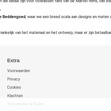
n die ideaal zijn voor volwassen fans van de Marvel-films, van 
?
e Beddengoed
, waar we een breed scala aan designs en maten a
hankelijk van het materiaal en het ontwerp, maar er zijn betaalba
Extra
Voorwaarden
Privacy
Cookies
Klachten
Retourneren & Ruilen