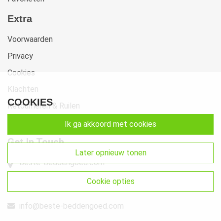
Extra
Voorwaarden
Privacy
Cookies
Klachten
COOKIES
Retourneren & Ruilen
Sitemap
ik ga akkoord met cookies
Get In Touch
later opnieuw tonen
Beste-Beddengoed.com
Watermunt 10
cookie opties
2841 SN Moordrecht NL
info@beste-beddengoed.com