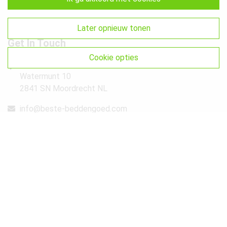
Retourneren & Ruilen
Sitemap
later opnieuw tonen
Get In Touch
cookie opties
Beste-Beddengoed.com
Watermunt 10
2841 SN Moordrecht NL
info@beste-beddengoed.com
085-7609235