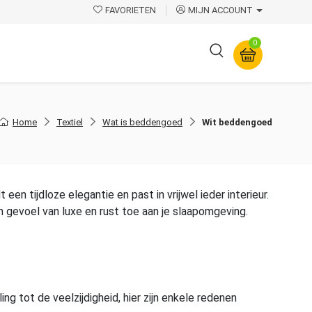
FAVORIETEN
MIJN ACCOUNT
0
Overige
Home
Textiel
Wat is beddengoed
Wit beddengoed
en tijdloze elegantie en past in vrijwel ieder interieur.
en gevoel van luxe en rust toe aan je slaapomgeving.
ng tot de veelzijdigheid, hier zijn enkele redenen