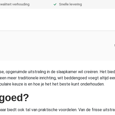
waliteit verhouding
Snelle levering
Dekbedden
Hoeslakens
Topper hoeslakens
Moltons
 opgeruimde uitstraling in de slaapkamer wil creëren. Het biedt e
 een meer traditionele inrichting, wit beddengoed voegt altijd e
laire keuze is en hoe je het het beste kunt onderhouden.
goed?
r biedt ook tal van praktische voordelen. Van de frisse uitstrali