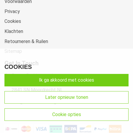
Voorwaarden
Privacy
Cookies
Klachten
Retourneren & Ruilen
Sitemap
Get In Touch
COOKIES
Beste-Beddengoed.com
ik ga akkoord met cookies
Watermunt 10
2841 SN Moordrecht NL
later opnieuw tonen
info@beste-beddengoed.com
085-7609235
cookie opties