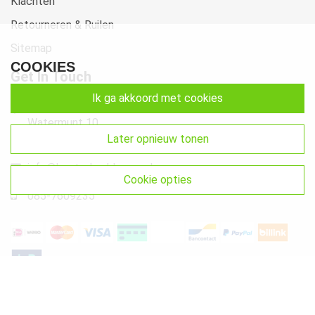
Klachten
Retourneren & Ruilen
Sitemap
COOKIES
Get In Touch
ik ga akkoord met cookies
Beste-Beddengoed.com
Watermunt 10
later opnieuw tonen
2841 SN Moordrecht NL
info@beste-beddengoed.com
cookie opties
085-7609235