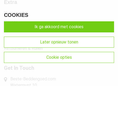
Extra
Voorwaarden
COOKIES
Privacy
ik ga akkoord met cookies
Cookies
Klachten
later opnieuw tonen
Retourneren & Ruilen
Sitemap
cookie opties
Get In Touch
Beste-Beddengoed.com
Watermunt 10
2841 SN Moordrecht NL
info@beste-beddengoed.com
085-7609235