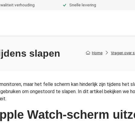
waliteit verhouding
Snelle levering
Dekbedden
Hoeslakens
Topper hoeslakens
Moltons
tijdens slapen
Home
Vragen over 
nitoren, maar het felle scherm kan hinderlijk zijn tijdens het sl
e gebruiken om ongestoord te slapen. In dit artikel bekijken we 
eit.
pple Watch-scherm uitze