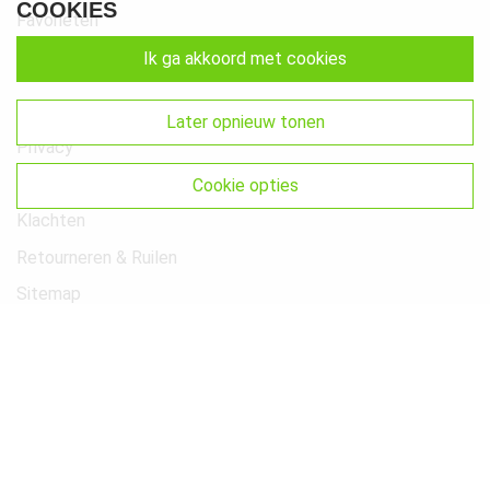
COOKIES
Favorieten
ik ga akkoord met cookies
Extra
Voorwaarden
later opnieuw tonen
Privacy
Cookies
cookie opties
Klachten
Retourneren & Ruilen
Sitemap
Get In Touch
Beste-Beddengoed.com
Watermunt 10
2841 SN Moordrecht NL
info@beste-beddengoed.com