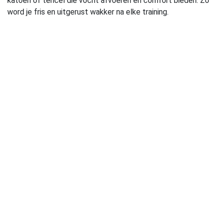
katoen of tencel die vocht afvoeren en comfort bieden. Zo
word je fris en uitgerust wakker na elke training.