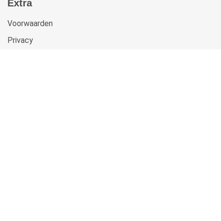
Extra
Voorwaarden
Privacy
Cookies
Klachten
Retourneren & Ruilen
Sitemap
Get In Touch
Beste-Beddengoed.com
Watermunt 10
2841 SN Moordrecht NL
info@beste-beddengoed.com
085-7609235