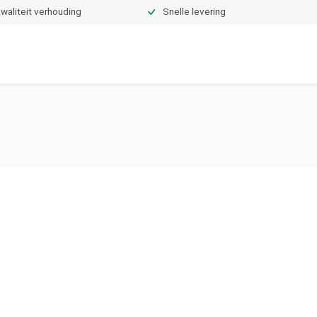
waliteit verhouding
Snelle levering
Dekbedden
Hoeslakens
Topper hoeslakens
Moltons