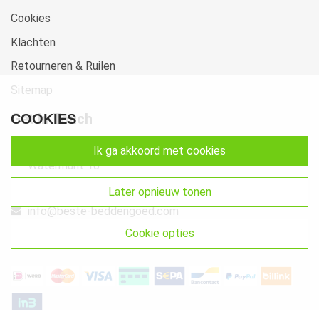
Cookies
Klachten
Retourneren & Ruilen
Sitemap
Get In Touch
COOKIES
Beste-Beddengoed.com
ik ga akkoord met cookies
Watermunt 10
2841 SN Moordrecht NL
later opnieuw tonen
info@beste-beddengoed.com
cookie opties
085-7609235