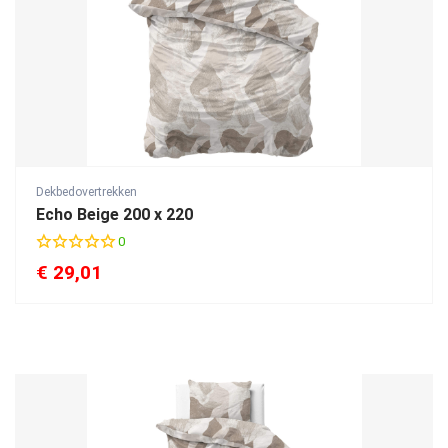
n
g
Dekbedovertrekken
Echo Beige 200 x 220
0
€
29,01