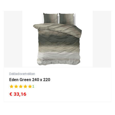
Dekbedovertrekken
Eden Green 240 x 220
5
1
.
€
33,16
0
s
t
a
r