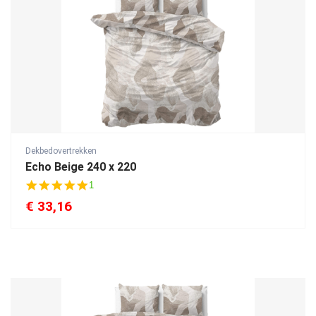
Dekbedovertrekken
Echo Beige 240 x 220
5
1
.
€
33,16
0
s
t
a
r
r
a
t
i