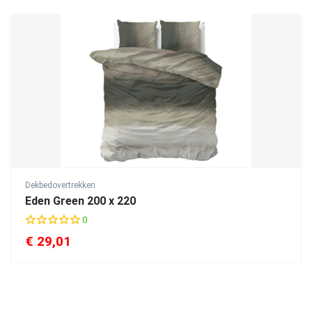
r
a
t
i
n
g
Dekbedovertrekken
Eden Green 200 x 220
0
€
29,01