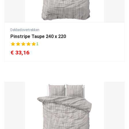
Dekbedovertrekken
Pinstripe Taupe 240 x 220
5
1
.
€
33,16
0
s
t
a
r
r
a
t
i
n
g