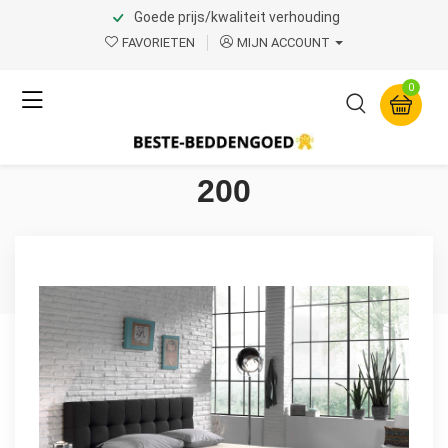
Goede prijs/kwaliteit verhouding
Home
Product Page v.1
FAVORIETEN
MIJN ACCOUNT
Dreamhouse
0
Enkel Jersey 135 gr.
Hoeslaken Creme 80/100 x
200