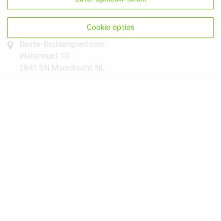
Sitemap
Get In Touch
cookie opties
Beste-Beddengoed.com
Watermunt 10
2841 SN Moordrecht NL
info@beste-beddengoed.com
085-7609235