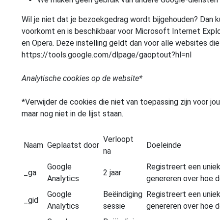
Wil je niet dat je bezoekgedrag wordt bijgehouden? Dan k
voorkomt en is beschikbaar voor Microsoft Internet Explo
en Opera. Deze instelling geldt dan voor alle websites die
https://tools.google.com/dlpage/gaoptout?hl=nl
Analytische cookies op de website*
*Verwijder de cookies die niet van toepassing zijn voor j
maar nog niet in de lijst staan.
Verloopt
Naam
Geplaatst door
Doeleinde
na
Google
Registreert een unie
_ga
2 jaar
Analytics
genereren over hoe d
Google
Beëindiging
Registreert een unie
_gid
Analytics
sessie
genereren over hoe d