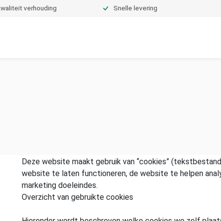
waliteit verhouding
Snelle levering
Dekbedden
Hoeslakens
Topper hoeslakens
Moltons
Deze website maakt gebruik van “cookies” (tekstbestand
website te laten functioneren, de website te helpen anal
marketing doeleindes.
Overzicht van gebruikte cookies
Hieronder wordt beschreven welke cookies we zelf plaats