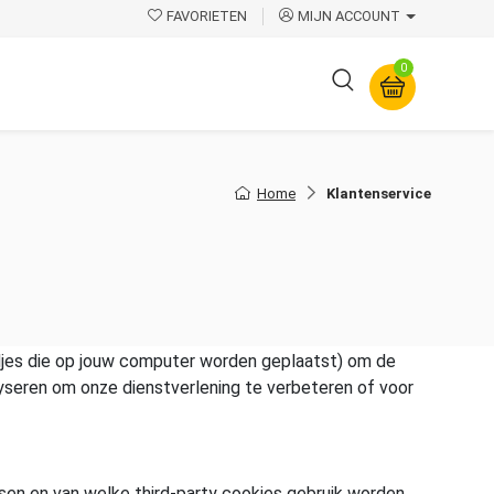
FAVORIETEN
MIJN ACCOUNT
0
Overige
Home
Klantenservice
jes die op jouw computer worden geplaatst) om de
yseren om onze dienstverlening te verbeteren of voor
en en van welke third-party cookies gebruik worden