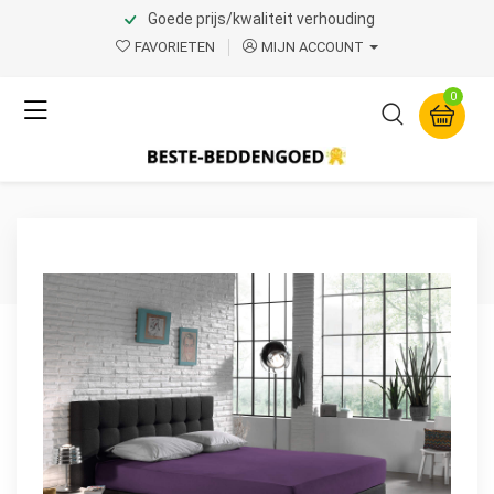
Goede prijs/kwaliteit verhouding
Home
Product Page v.1
FAVORIETEN
MIJN ACCOUNT
Dreamhouse
0
Enkel Jersey 135 gr.
Hoeslaken Paars 140 x 200