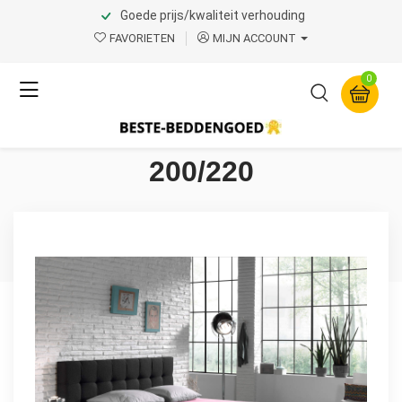
Goede prijs/kwaliteit verhouding
Home
Product Page v.1
FAVORIETEN
MIJN ACCOUNT
Dreamhouse
0
Dubbel Jersey 220 gr.
Hoeslaken Roze 140 x
200/220