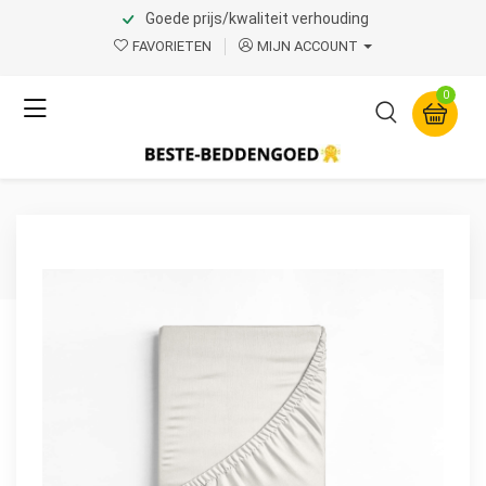
Goede prijs/kwaliteit verhouding
Home
Product Page v.1
FAVORIETEN
MIJN ACCOUNT
Dreamhouse
0
Katoenen Hoeslaken
Creme 160 x 220