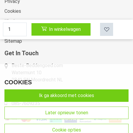
Privacy
Cookies
Klachten
In winkelwagen
Retourneren & Ruilen
Sitemap
Get In Touch
Beste-Beddengoed.com
Watermunt 10
2841 SN Moordrecht NL
COOKIES
info@beste-beddengoed.com
ik ga akkoord met cookies
085-7609235
later opnieuw tonen
cookie opties