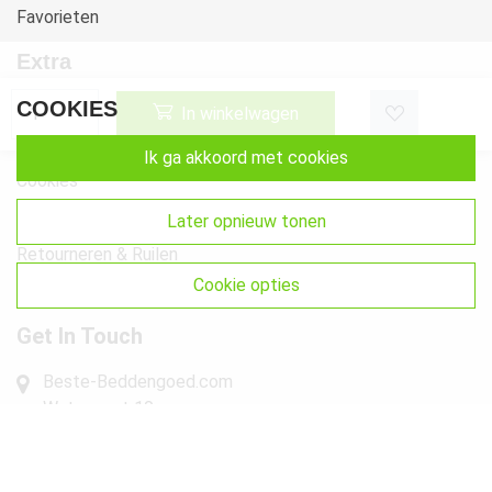
Favorieten
Extra
Voorwaarden
COOKIES
In winkelwagen
Privacy
ik ga akkoord met cookies
Cookies
Klachten
later opnieuw tonen
Retourneren & Ruilen
cookie opties
Sitemap
Get In Touch
Beste-Beddengoed.com
Watermunt 10
2841 SN Moordrecht NL
info@beste-beddengoed.com