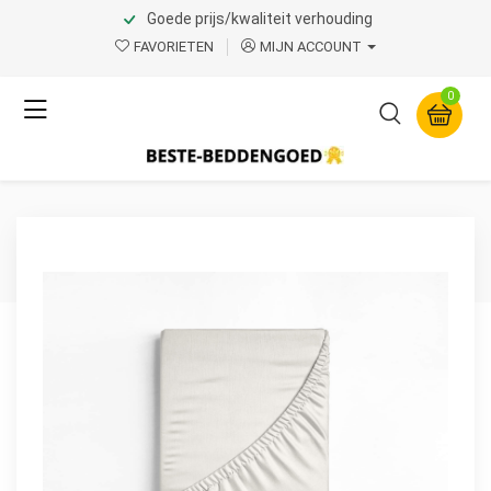
Goede prijs/kwaliteit verhouding
Home
Product Page v.1
FAVORIETEN
MIJN ACCOUNT
Dreamhouse
0
Katoenen Topper
Hoeslaken Creme 90 x 200