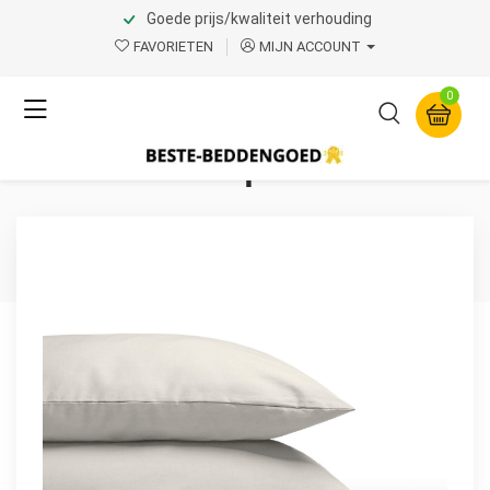
Goede prijs/kwaliteit verhouding
Home
Product Page v.1
FAVORIETEN
MIJN ACCOUNT
Dreamhouse
0
Katoenen 2 in 1
Kussenslopen Creme