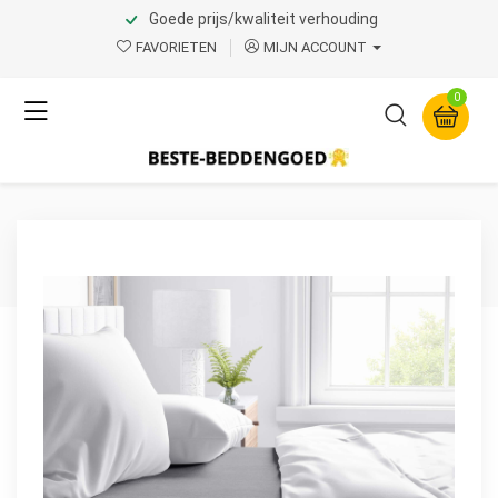
Goede prijs/kwaliteit verhouding
Home
Product Page v.1
FAVORIETEN
MIJN ACCOUNT
Dreamhouse
0
Flanel Premium Laken
Antraciet 200 x 250