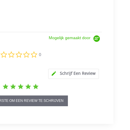
Mogelijk gemaakt door
0.0
0
star
rating
Schrijf Een Review
RSTE OM EEN REVIEW TE SCHRIJVEN