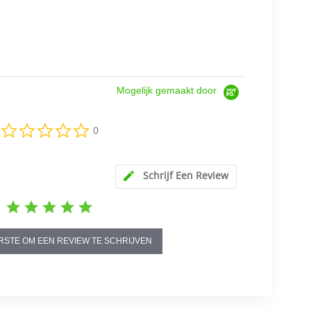
Mogelijk gemaakt door
0.0
0
star
rating
Schrijf Een Review
RSTE OM EEN REVIEW TE SCHRIJVEN