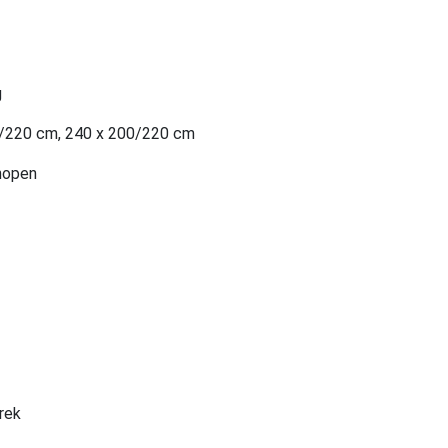
g
0/220 cm, 240 x 200/220 cm
nopen
rek