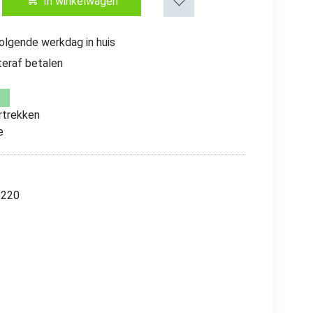
In winkelwagen
volgende werkdag in huis
teraf betalen
trekken
e
/220