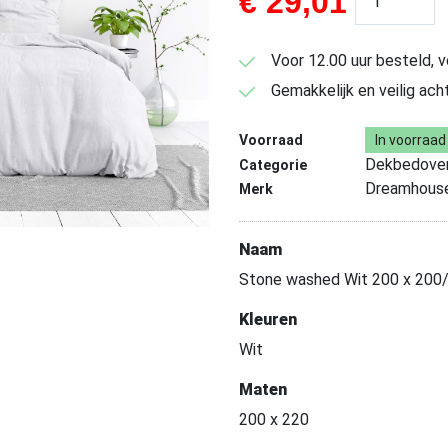
€
29,01
Voor 12.00 uur besteld, 
Gemakkelijk en veilig ach
Voorraad
In voorraad
Dekbedover
Categorie
Dreamhous
Merk
Naam
Stone washed Wit 200 x 200
Kleuren
Wit
Maten
200 x 220