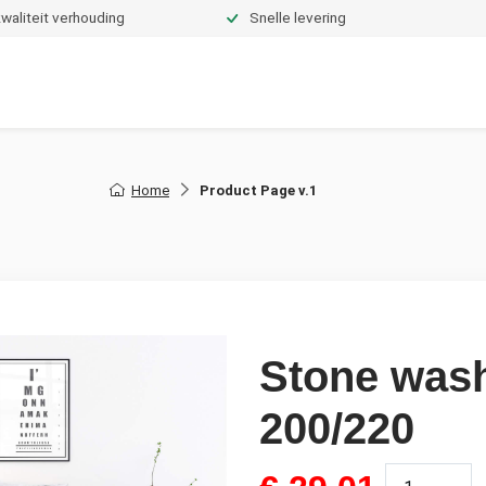
waliteit verhouding
Snelle levering
Dekbedden
Hoeslakens
Topper hoeslakens
Moltons
Home
Product Page v.1
Stone wash
200/220