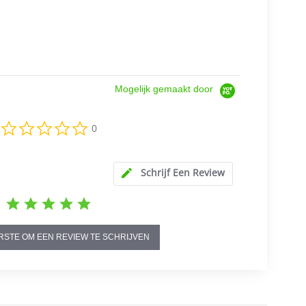
Mogelijk gemaakt door
0.0
0
star
rating
Schrijf Een Review
RSTE OM EEN REVIEW TE SCHRIJVEN