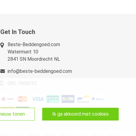
Get In Touch
Beste-Beddengoed.com
Watermunt 10
2841 SN Moordrecht NL
info@beste-beddengoed.com
085-7609235
pnieuw tonen
ik ga akkoord met cookies