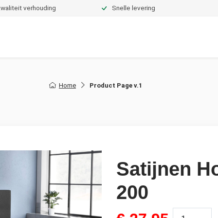
waliteit verhouding
Snelle levering
Dekbedden
Hoeslakens
Topper hoeslakens
Moltons
Home
Product Page v.1
Satijnen H
200