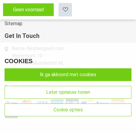
Klachten
Geen voorraad
Retourneren & Ruilen
Sitemap
Get In Touch
Beste-Beddengoed.com
Watermunt 10
COOKIES
2841 SN Moordrecht NL
ik ga akkoord met cookies
info@beste-beddengoed.com
085-7609235
later opnieuw tonen
cookie opties