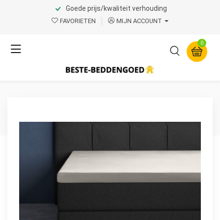
Goede prijs/kwaliteit verhouding
Home
Product Page v.1
FAVORIETEN
MIJN ACCOUNT
Primaviera Deluxe
0
Topper Satijn Hoeslaken
Creme 90 x 200