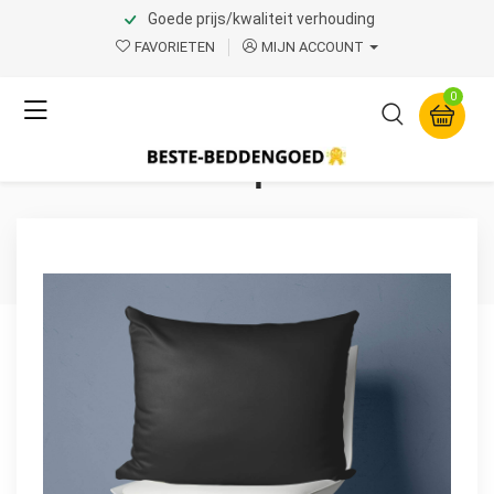
Goede prijs/kwaliteit verhouding
Home
Product Page v.1
FAVORIETEN
MIJN ACCOUNT
Primaviera Deluxe
0
Satijnen 2 in 1
Kussenslopen Zwart