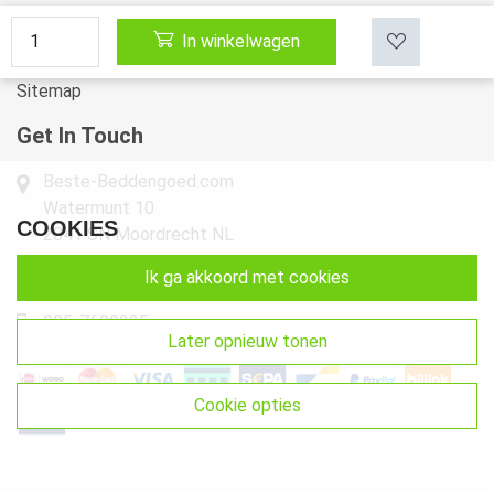
Klachten
In winkelwagen
Retourneren & Ruilen
Sitemap
Get In Touch
Beste-Beddengoed.com
Watermunt 10
COOKIES
2841 SN Moordrecht NL
ik ga akkoord met cookies
info@beste-beddengoed.com
085-7609235
later opnieuw tonen
cookie opties