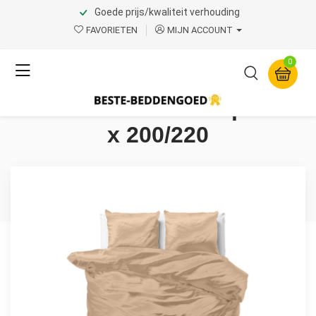
Goede prijs/kwaliteit verhouding
Home
Product Page v.1
FAVORIETEN
MIJN ACCOUNT
Sleeptime
0
Beauty Skin Care
Dekbedovertrek Taupe 240
x 200/220