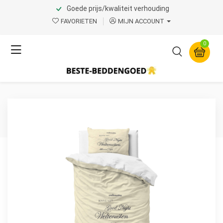
Goede prijs/kwaliteit verhouding
Home
Product Page v.1
FAVORIETEN
MIJN ACCOUNT
Sleeptime
0
Welterusten Crème 140 x
200/220