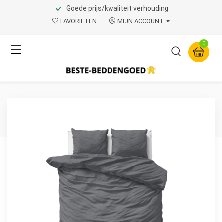
Goede prijs/kwaliteit verhouding
Home
Product Page v.1
FAVORIETEN
MIJN ACCOUNT
Primaviera Deluxe
0
Uni Satijn Dekbedovertrek
Antraciet 200 x 200/220