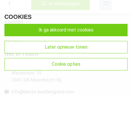
Privacy
In winkelwagen
Cookies
COOKIES
Klachten
ik ga akkoord met cookies
Retourneren & Ruilen
Sitemap
later opnieuw tonen
Get In Touch
cookie opties
Beste-Beddengoed.com
Watermunt 10
2841 SN Moordrecht NL
info@beste-beddengoed.com
085-7609235