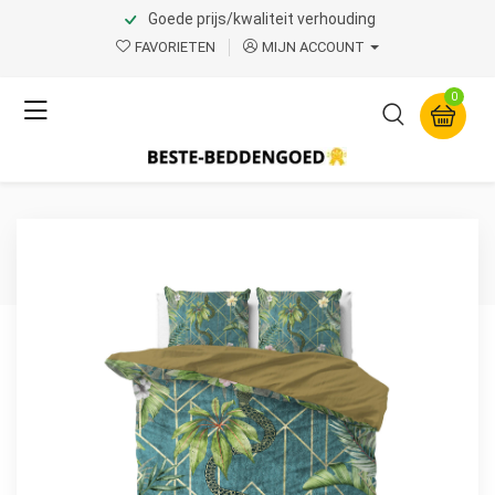
Goede prijs/kwaliteit verhouding
Home
Product Page v.1
FAVORIETEN
MIJN ACCOUNT
Sleeptime
0
Palm Wood Groen 240 x
220