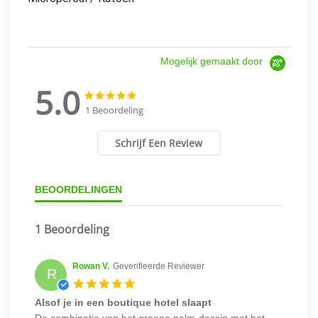
Mogelijk gemaakt door
5.0
5.0
5.0
star
star
1 Beoordeling
rating
rating
Schrijf Een Review
BEOORDELINGEN
1 Beoordeling
Rowan V.
Geverifieerde Reviewer
R
5.0
star
Alsof je in een boutique hotel slaapt
rating
Review
review
De combinatie van het groene palm-dessin met het