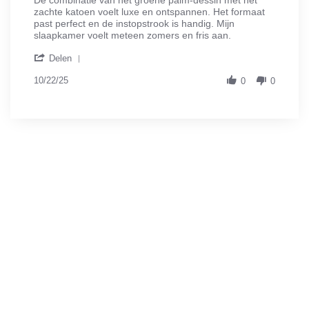
by
stating
zachte katoen voelt luxe en ontspannen. Het formaat
Rowan
Alsof
past perfect en de instopstrook is handig. Mijn
V.
je
slaapkamer voelt meteen zomers en fris aan.
on
in
'
22
een
Delen
Share
Oct
boutique
Review
10/22/25
2025
hotel
0
0
by
slaapt
Rowan
V.
on
22
Oct
2025