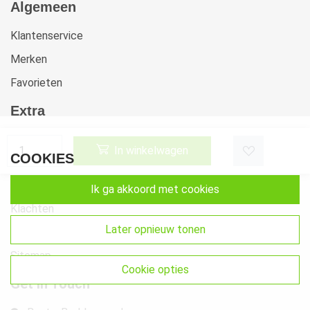
Algemeen
Klantenservice
Merken
Favorieten
Extra
Voorwaarden
In winkelwagen
COOKIES
Privacy
Cookies
ik ga akkoord met cookies
Klachten
later opnieuw tonen
Retourneren & Ruilen
Sitemap
cookie opties
Get In Touch