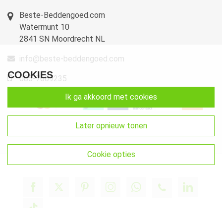
Beste-Beddengoed.com
Watermunt 10
2841 SN Moordrecht NL
info@beste-beddengoed.com
COOKIES
085-7609235
ik ga akkoord met cookies
later opnieuw tonen
cookie opties