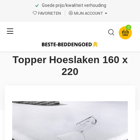
Goede prijs/kwaliteit verhouding
Home
Product Page v.1
FAVORIETEN
MIJN ACCOUNT
Dreamhouse
0
Waterdichte molton
matrasbeschermer/Incontine
Topper Hoeslaken 160 x
220