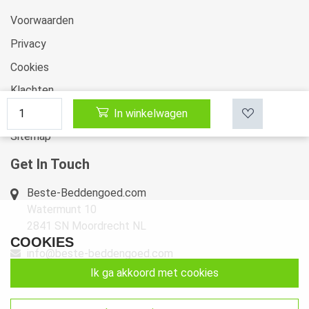
Voorwaarden
Privacy
Cookies
Klachten
In winkelwagen
Retourneren & Ruilen
Sitemap
Get In Touch
Beste-Beddengoed.com
Watermunt 10
2841 SN Moordrecht NL
COOKIES
info@beste-beddengoed.com
ik ga akkoord met cookies
085-7609235