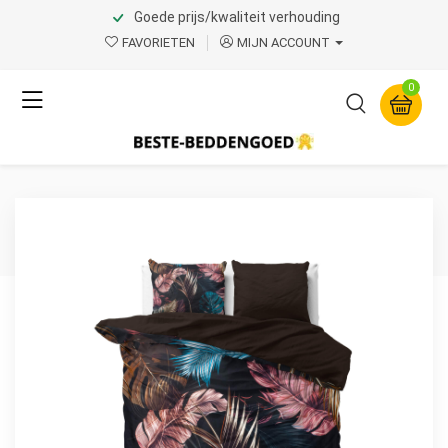
Goede prijs/kwaliteit verhouding
Home
Product Page v.1
FAVORIETEN
MIJN ACCOUNT
Dreamhouse
0
Isabella Black 240 x
200/220