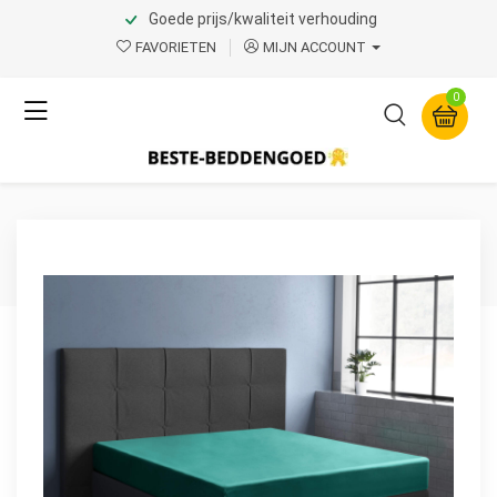
Goede prijs/kwaliteit verhouding
Home
Product Page v.1
FAVORIETEN
MIJN ACCOUNT
Primaviera Deluxe
0
Satijnen Hoeslaken Donker
Groen 180 x 200