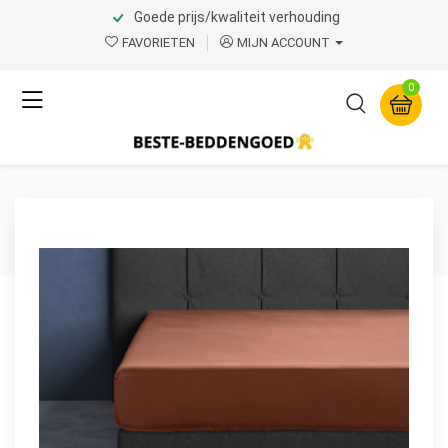
Goede prijs/kwaliteit verhouding
Home
Product Page v.1
FAVORIETEN
MIJN ACCOUNT
Primaviera Deluxe
0
Satijnen Hoeslaken Bruin
200 x 220