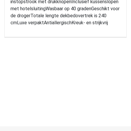
instopstrook met drukknopenInclusief kussenslopen
met hotelsluitingWasbaar op 40 gradenGeschikt voor
de drogerTotale lengte dekbedovertrek is 240
cmLuxe verpaktAntiallergischKreuk- en strijkvrij