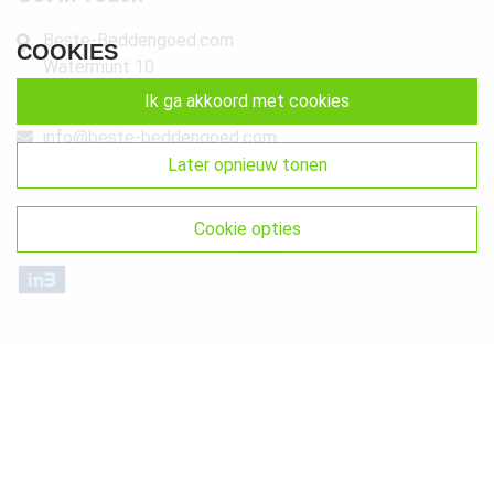
Beste-Beddengoed.com
COOKIES
Watermunt 10
2841 SN Moordrecht NL
ik ga akkoord met cookies
info@beste-beddengoed.com
later opnieuw tonen
085-7609235
cookie opties