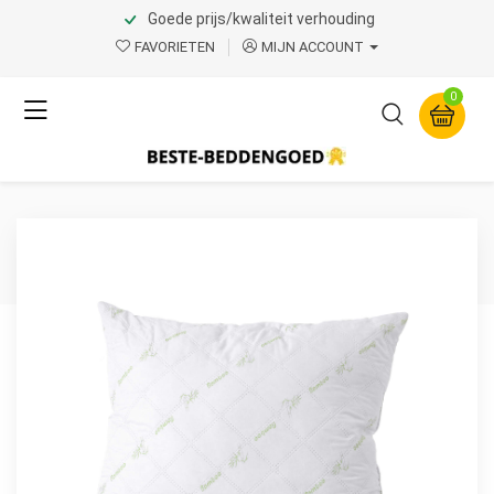
Goede prijs/kwaliteit verhouding
Home
Product Page v.1
FAVORIETEN
MIJN ACCOUNT
Dreamhouse
0
Bamboe Hoofdkussen Wit
60 x 70 cm