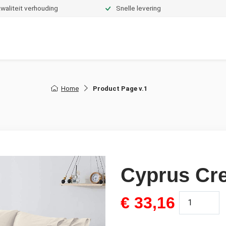
waliteit verhouding
Snelle levering
Dekbedden
Hoeslakens
Topper hoeslakens
Moltons
Home
Product Page v.1
Cyprus Cr
€
33,16