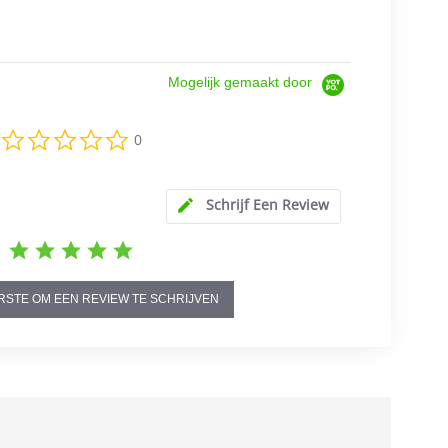
Mogelijk gemaakt door
0.0
0
star
rating
Schrijf Een Review
RSTE OM EEN REVIEW TE SCHRIJVEN