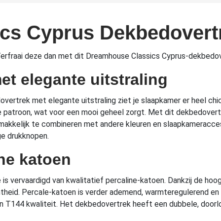
cs Cyprus Dekbedovert
 Verfraai deze dan met dit Dreamhouse Classics Cyprus-dekbedov
t elegante uitstraling
rtrek met elegante uitstraling ziet je slaapkamer er heel chic
e patroon, wat voor een mooi geheel zorgt. Met dit dekbedovertr
ek makkelijk te combineren met andere kleuren en slaapkameracce
ge drukknopen.
ne katoen
 vervaardigd van kwalitatief percaline-katoen. Dankzij de hoogs
theid. Percale-katoen is verder ademend, warmteregulerend en 
 T144 kwaliteit. Het dekbedovertrek heeft een dubbele, doorl